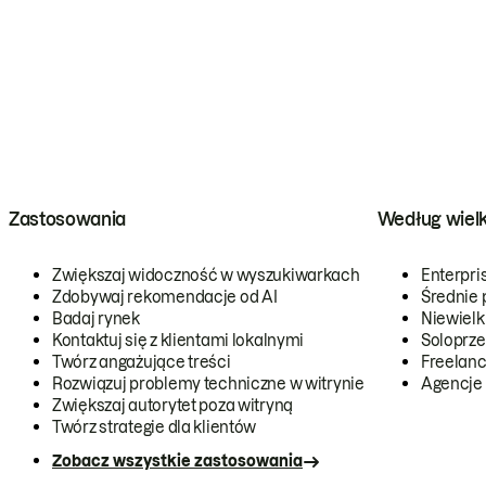
Zastosowania
Według wiel
Zwiększaj widoczność w wyszukiwarkach
Enterpri
Zdobywaj rekomendacje od AI
Średnie 
Badaj rynek
Niewielk
Kontaktuj się z klientami lokalnymi
Soloprze
Twórz angażujące treści
Freelanc
Rozwiązuj problemy techniczne w witrynie
Agencje
Zwiększaj autorytet poza witryną
Twórz strategie dla klientów
Zobacz wszystkie zastosowania