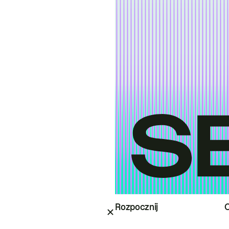
Rozpocznij
O