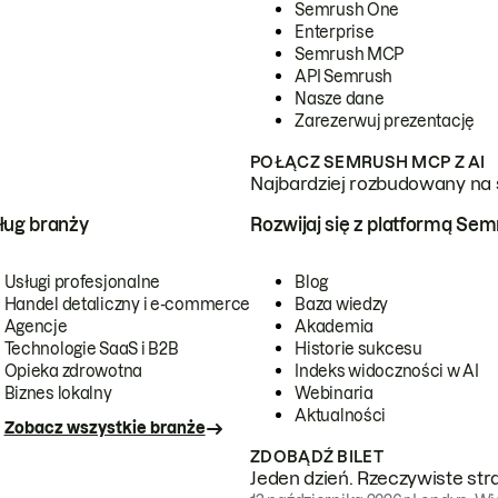
Semrush One
Enterprise
Semrush MCP
API Semrush
Nasze dane
Zarezerwuj prezentację
POŁĄCZ SEMRUSH MCP Z AI
Najbardziej rozbudowany na 
ug branży
Rozwijaj się z platformą Se
Usługi profesjonalne
Blog
Handel detaliczny i e-commerce
Baza wiedzy
Agencje
Akademia
Technologie SaaS i B2B
Historie sukcesu
Opieka zdrowotna
Indeks widoczności w AI
Biznes lokalny
Webinaria
Aktualności
Zobacz wszystkie branże
ZDOBĄDŹ BILET
Jeden dzień. Rzeczywiste str