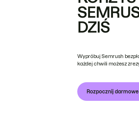
SEMRUS
DZIŚ
Wypróbuj Semrush bezpłat
każdej chwili możesz zre
Rozpocznij darmow