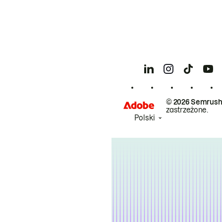
© 2026 Semrush
zastrzeżone.
Polski