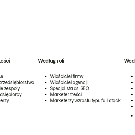
kości
Według roli
Wedł
se
Właściciel firmy
przedsiębiorstwa
Właściciel agencji
ie zespoły
Specjalista ds. SEO
dsiębiorcy
Marketer treści
erzy
Marketerzy wzrostu typu full-stack