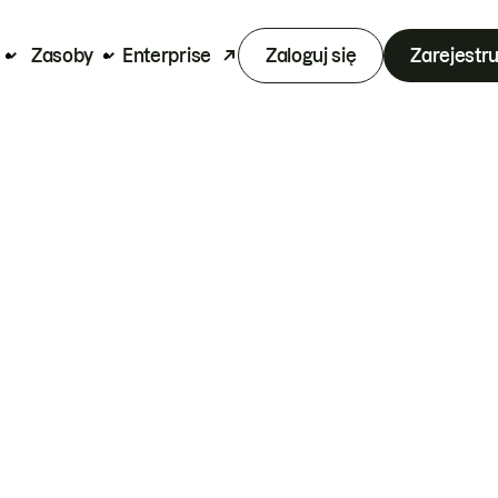
Zasoby
Enterprise
Zaloguj się
Zarejestru