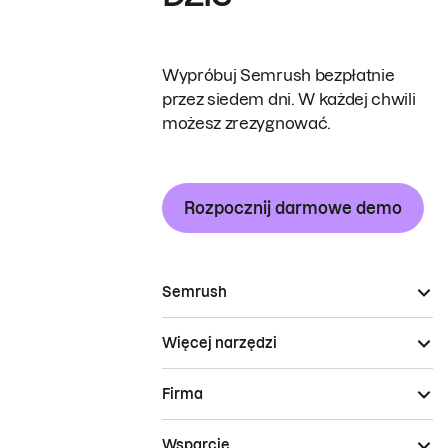
Wypróbuj Semrush bezpłatnie
przez siedem dni. W każdej chwili
możesz zrezygnować.
Rozpocznij darmowe demo
Semrush
Więcej narzędzi
Firma
Wsparcie