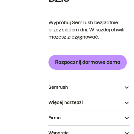
Wypróbuj Semrush bezpłatnie
przez siedem dni. W każdej chwili
możesz zrezygnować.
Rozpocznij darmowe demo
Semrush
Więcej narzędzi
Firma
Wsparcie