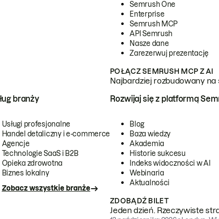
Semrush One
Enterprise
Semrush MCP
API Semrush
Nasze dane
Zarezerwuj prezentację
POŁĄCZ SEMRUSH MCP Z AI
Najbardziej rozbudowany na 
ug branży
Rozwijaj się z platformą Se
Usługi profesjonalne
Blog
Handel detaliczny i e-commerce
Baza wiedzy
Agencje
Akademia
Technologie SaaS i B2B
Historie sukcesu
Opieka zdrowotna
Indeks widoczności w AI
Biznes lokalny
Webinaria
Aktualności
Zobacz wszystkie branże
ZDOBĄDŹ BILET
Jeden dzień. Rzeczywiste str