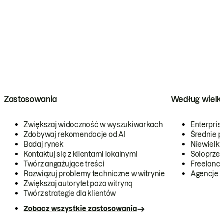
Zastosowania
Według wiel
Zwiększaj widoczność w wyszukiwarkach
Enterpri
Zdobywaj rekomendacje od AI
Średnie 
Badaj rynek
Niewielk
Kontaktuj się z klientami lokalnymi
Soloprze
Twórz angażujące treści
Freelanc
Rozwiązuj problemy techniczne w witrynie
Agencje
Zwiększaj autorytet poza witryną
Twórz strategie dla klientów
Zobacz wszystkie zastosowania