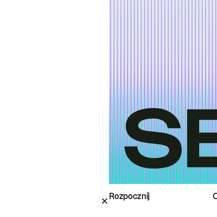
Rozpocznij
O