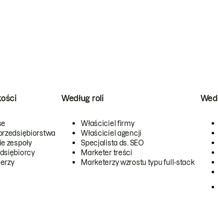
kości
Według roli
Wedł
se
Właściciel firmy
przedsiębiorstwa
Właściciel agencji
ie zespoły
Specjalista ds. SEO
dsiębiorcy
Marketer treści
erzy
Marketerzy wzrostu typu full-stack