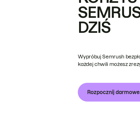
SEMRUS
DZIŚ
Wypróbuj Semrush bezpłat
każdej chwili możesz zre
Rozpocznij darmow