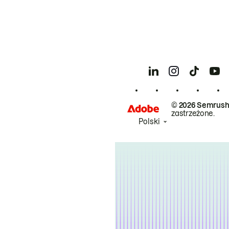
© 2026 Semrush
zastrzeżone.
Polski