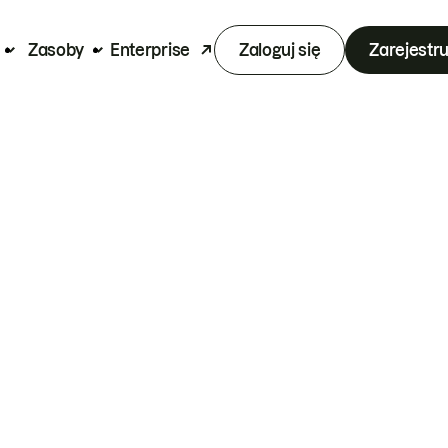
Zasoby
Enterprise
Zaloguj się
Zarejestru