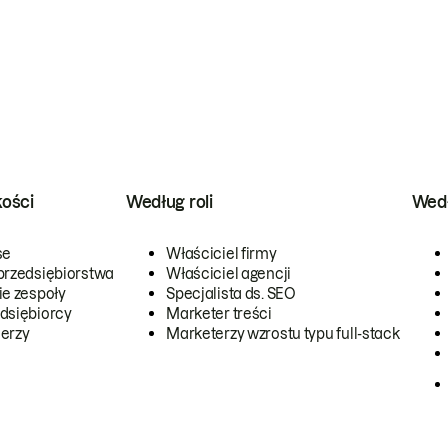
kości
Według roli
Wedł
se
Właściciel firmy
przedsiębiorstwa
Właściciel agencji
ie zespoły
Specjalista ds. SEO
dsiębiorcy
Marketer treści
erzy
Marketerzy wzrostu typu full-stack