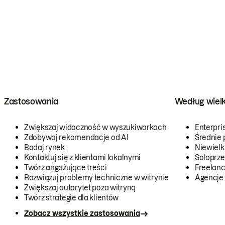
Zastosowania
Według wiel
Zwiększaj widoczność w wyszukiwarkach
Enterpri
Zdobywaj rekomendacje od AI
Średnie 
Badaj rynek
Niewielk
Kontaktuj się z klientami lokalnymi
Soloprze
Twórz angażujące treści
Freelanc
Rozwiązuj problemy techniczne w witrynie
Agencje
Zwiększaj autorytet poza witryną
Twórz strategie dla klientów
Zobacz wszystkie zastosowania