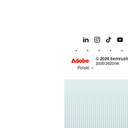
© 2026 Semrush
zastrzeżone.
Polski