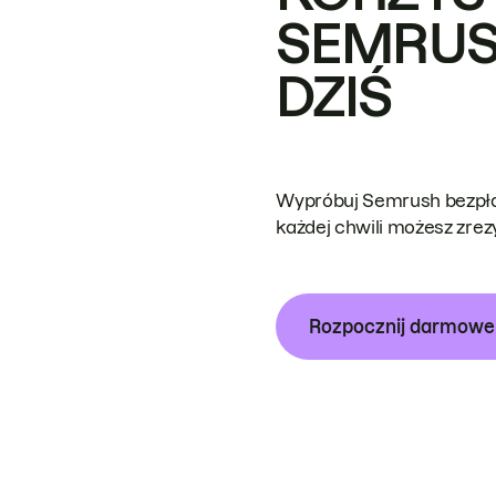
SEMRUS
DZIŚ
Wypróbuj Semrush bezpłat
każdej chwili możesz zre
Rozpocznij darmow