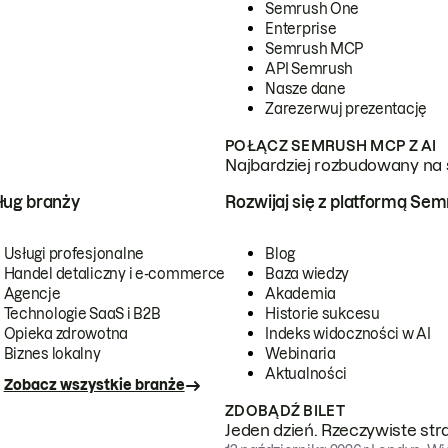
Semrush One
Enterprise
Semrush MCP
API Semrush
Nasze dane
Zarezerwuj prezentację
POŁĄCZ SEMRUSH MCP Z AI
Najbardziej rozbudowany na 
ug branży
Rozwijaj się z platformą Se
Usługi profesjonalne
Blog
Handel detaliczny i e-commerce
Baza wiedzy
Agencje
Akademia
Technologie SaaS i B2B
Historie sukcesu
Opieka zdrowotna
Indeks widoczności w AI
Biznes lokalny
Webinaria
Aktualności
Zobacz wszystkie branże
ZDOBĄDŹ BILET
Jeden dzień. Rzeczywiste str