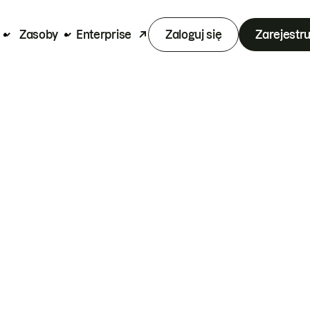
Zasoby
Enterprise
Zaloguj się
Zarejestru