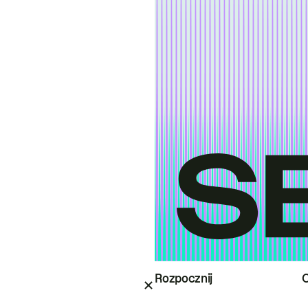
Rozpocznij
O