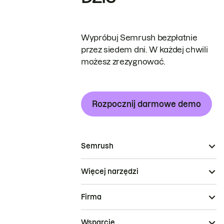
Wypróbuj Semrush bezpłatnie
przez siedem dni. W każdej chwili
możesz zrezygnować.
Rozpocznij darmowe demo
Semrush
Więcej narzędzi
Firma
Wsparcie