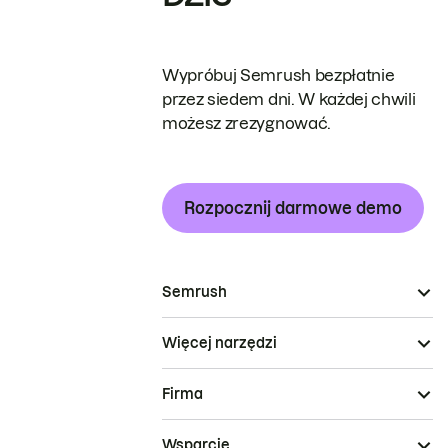
Wypróbuj Semrush bezpłatnie
przez siedem dni. W każdej chwili
możesz zrezygnować.
Rozpocznij darmowe demo
Semrush
Więcej narzędzi
Firma
Wsparcie