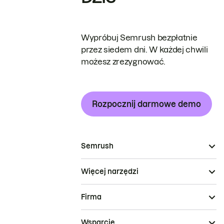
Wypróbuj Semrush bezpłatnie
przez siedem dni. W każdej chwili
możesz zrezygnować.
Rozpocznij darmowe demo
Semrush
Więcej narzędzi
Firma
Wsparcie