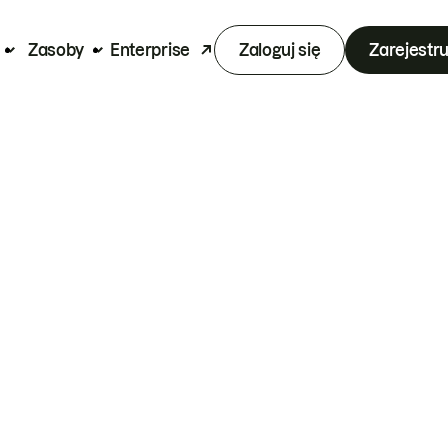
Zasoby
Enterprise
Zaloguj się
Zarejestru