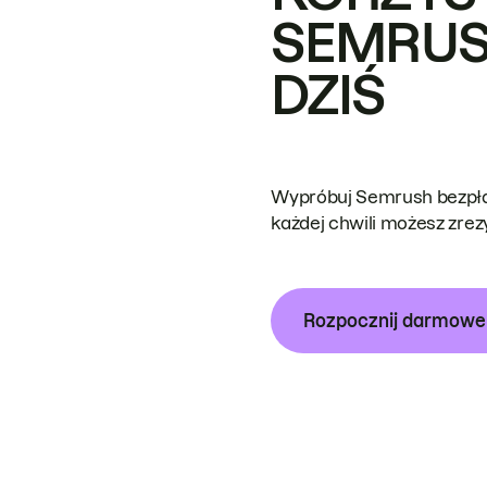
SEMRUS
DZIŚ
Wypróbuj Semrush bezpłat
każdej chwili możesz zre
Rozpocznij darmow