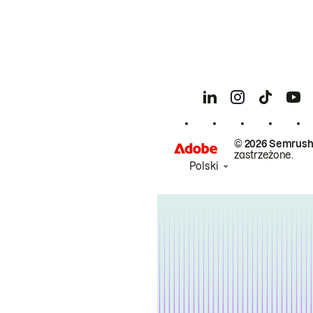
© 2026 Semrush
zastrzeżone.
Polski