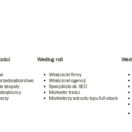
kości
Według roli
Wedł
se
Właściciel firmy
przedsiębiorstwa
Właściciel agencji
ie zespoły
Specjalista ds. SEO
dsiębiorcy
Marketer treści
erzy
Marketerzy wzrostu typu full-stack