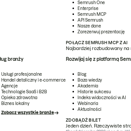
Semrush One
Enterprise
Semrush MCP
API Semrush
Nasze dane
Zarezerwuj prezentację
POŁĄCZ SEMRUSH MCP Z AI
Najbardziej rozbudowany na 
ug branży
Rozwijaj się z platformą Se
Usługi profesjonalne
Blog
Handel detaliczny i e-commerce
Baza wiedzy
Agencje
Akademia
Technologie SaaS i B2B
Historie sukcesu
Opieka zdrowotna
Indeks widoczności w AI
Biznes lokalny
Webinaria
Aktualności
Zobacz wszystkie branże
ZDOBĄDŹ BILET
Jeden dzień. Rzeczywiste str