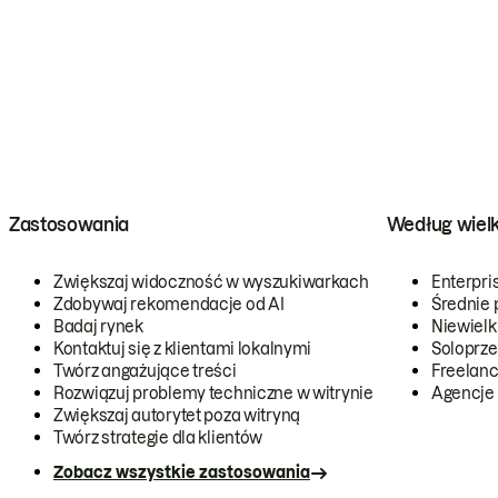
Zastosowania
Według wiel
Zwiększaj widoczność w wyszukiwarkach
Enterpri
Zdobywaj rekomendacje od AI
Średnie 
Badaj rynek
Niewielk
Kontaktuj się z klientami lokalnymi
Soloprze
Twórz angażujące treści
Freelanc
Rozwiązuj problemy techniczne w witrynie
Agencje
Zwiększaj autorytet poza witryną
Twórz strategie dla klientów
Zobacz wszystkie zastosowania