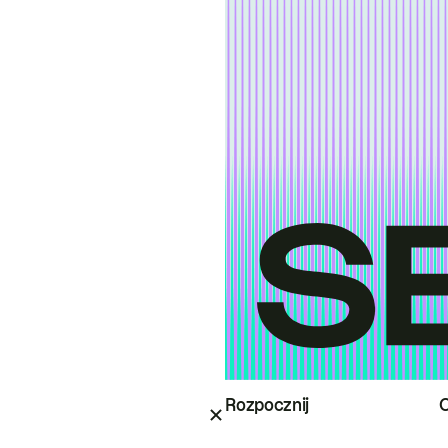
Rozpocznij
O