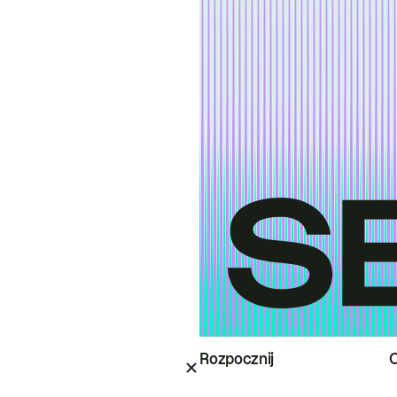
Rozpocznij
O