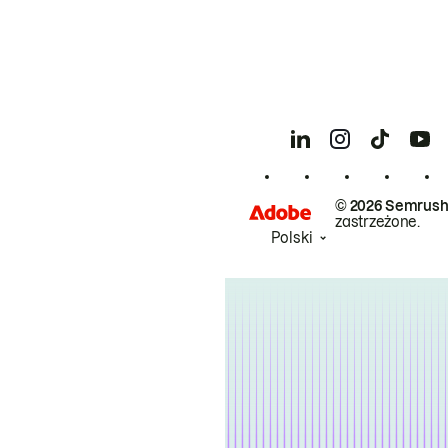
© 2026 Semrush
zastrzeżone.
Polski