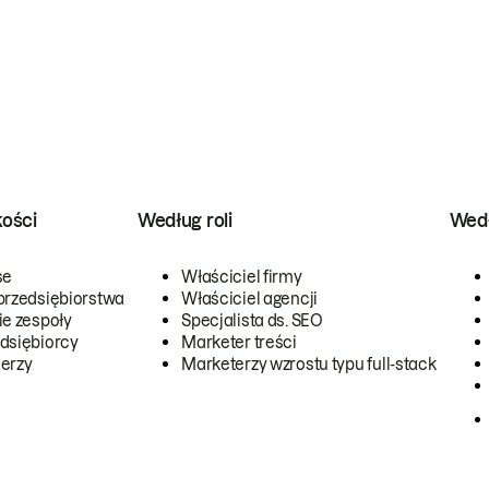
kości
Według roli
Wedł
se
Właściciel firmy
przedsiębiorstwa
Właściciel agencji
ie zespoły
Specjalista ds. SEO
dsiębiorcy
Marketer treści
erzy
Marketerzy wzrostu typu full-stack