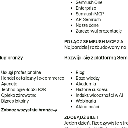
Semrush One
Enterprise
Semrush MCP
API Semrush
Nasze dane
Zarezerwuj prezentację
POŁĄCZ SEMRUSH MCP Z AI
Najbardziej rozbudowany na 
ug branży
Rozwijaj się z platformą Se
Usługi profesjonalne
Blog
Handel detaliczny i e-commerce
Baza wiedzy
Agencje
Akademia
Technologie SaaS i B2B
Historie sukcesu
Opieka zdrowotna
Indeks widoczności w AI
Biznes lokalny
Webinaria
Aktualności
Zobacz wszystkie branże
ZDOBĄDŹ BILET
Jeden dzień. Rzeczywiste str