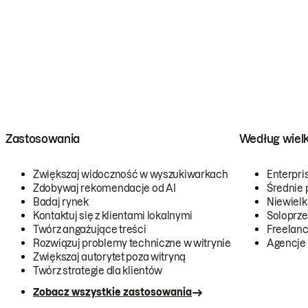
Zastosowania
Według wiel
Zwiększaj widoczność w wyszukiwarkach
Enterpri
Zdobywaj rekomendacje od AI
Średnie 
Badaj rynek
Niewielk
Kontaktuj się z klientami lokalnymi
Soloprze
Twórz angażujące treści
Freelanc
Rozwiązuj problemy techniczne w witrynie
Agencje
Zwiększaj autorytet poza witryną
Twórz strategie dla klientów
Zobacz wszystkie zastosowania