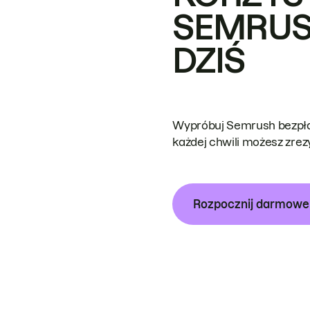
SEMRUS
DZIŚ
Wypróbuj Semrush bezpłat
każdej chwili możesz zre
Rozpocznij darmow