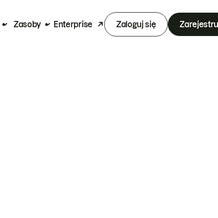
Zasoby
Enterprise
Zaloguj się
Zarejestru