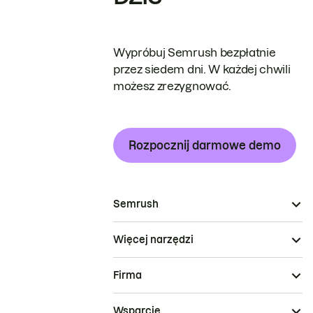
Wypróbuj Semrush bezpłatnie
przez siedem dni. W każdej chwili
możesz zrezygnować.
Rozpocznij darmowe demo
Semrush
Więcej narzędzi
Firma
Wsparcie