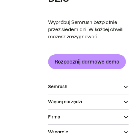
Wypróbuj Semrush bezpłatnie
przez siedem dni. W każdej chwili
możesz zrezygnować.
Rozpocznij darmowe demo
Semrush
Więcej narzędzi
Firma
Wsparcie