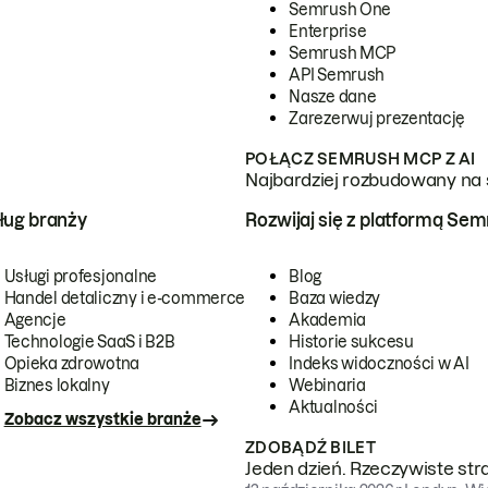
Semrush One
Enterprise
Semrush MCP
API Semrush
Nasze dane
Zarezerwuj prezentację
POŁĄCZ SEMRUSH MCP Z AI
Najbardziej rozbudowany na 
ug branży
Rozwijaj się z platformą Se
Usługi profesjonalne
Blog
Handel detaliczny i e-commerce
Baza wiedzy
Agencje
Akademia
Technologie SaaS i B2B
Historie sukcesu
Opieka zdrowotna
Indeks widoczności w AI
Biznes lokalny
Webinaria
Aktualności
Zobacz wszystkie branże
ZDOBĄDŹ BILET
Jeden dzień. Rzeczywiste str