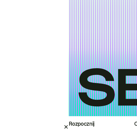
Rozpocznij
O