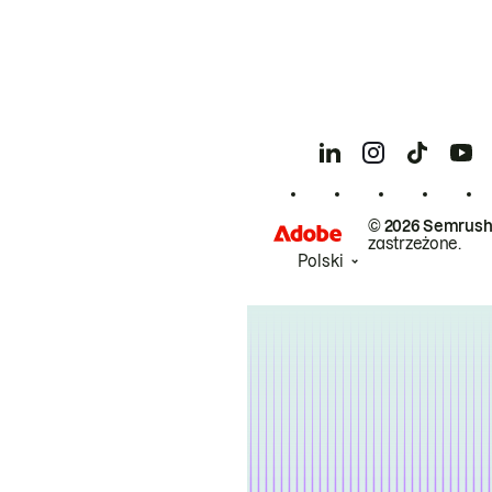
© 2026 Semrush
zastrzeżone.
Polski