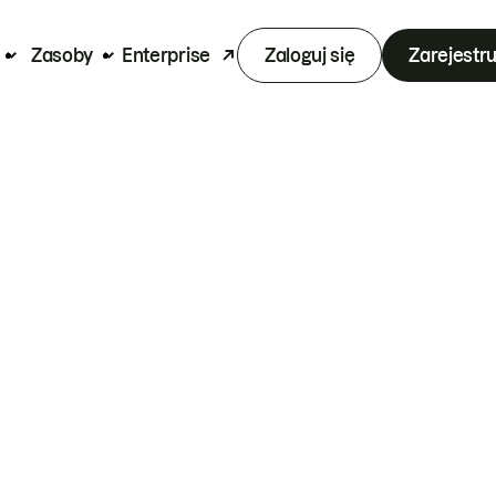
Zasoby
Enterprise
Zaloguj się
Zarejestru