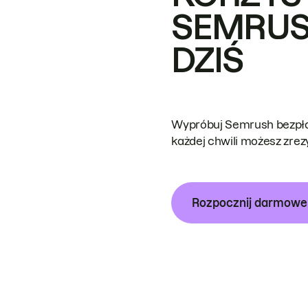
SEMRUS
DZIŚ
Wypróbuj Semrush bezpłat
każdej chwili możesz zre
Rozpocznij darmow