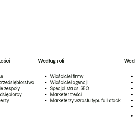
kości
Według roli
Wedł
se
Właściciel firmy
przedsiębiorstwa
Właściciel agencji
ie zespoły
Specjalista ds. SEO
dsiębiorcy
Marketer treści
erzy
Marketerzy wzrostu typu full-stack