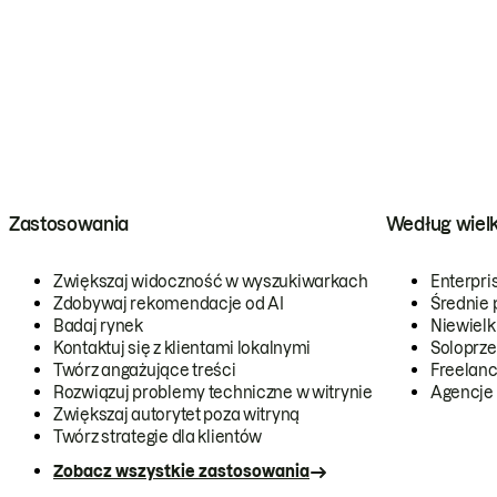
Zastosowania
Według wiel
Zwiększaj widoczność w wyszukiwarkach
Enterpri
Zdobywaj rekomendacje od AI
Średnie 
Badaj rynek
Niewielk
Kontaktuj się z klientami lokalnymi
Soloprze
Twórz angażujące treści
Freelanc
Rozwiązuj problemy techniczne w witrynie
Agencje
Zwiększaj autorytet poza witryną
Twórz strategie dla klientów
Zobacz wszystkie zastosowania