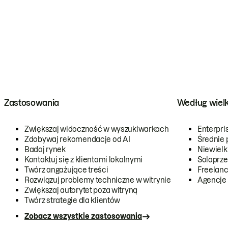
Zastosowania
Według wiel
Zwiększaj widoczność w wyszukiwarkach
Enterpri
Zdobywaj rekomendacje od AI
Średnie 
Badaj rynek
Niewielk
Kontaktuj się z klientami lokalnymi
Soloprze
Twórz angażujące treści
Freelanc
Rozwiązuj problemy techniczne w witrynie
Agencje
Zwiększaj autorytet poza witryną
Twórz strategie dla klientów
Zobacz wszystkie zastosowania