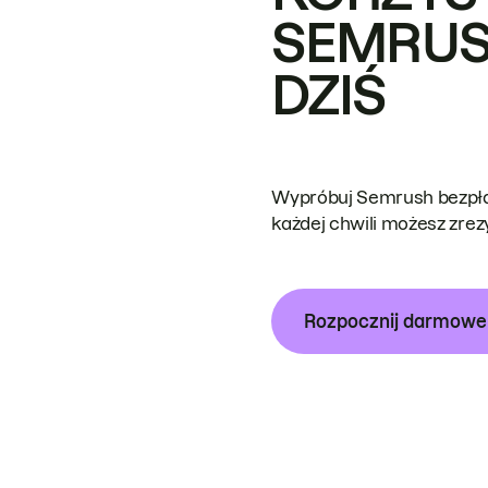
SEMRUS
DZIŚ
Wypróbuj Semrush bezpłat
każdej chwili możesz zre
Rozpocznij darmow