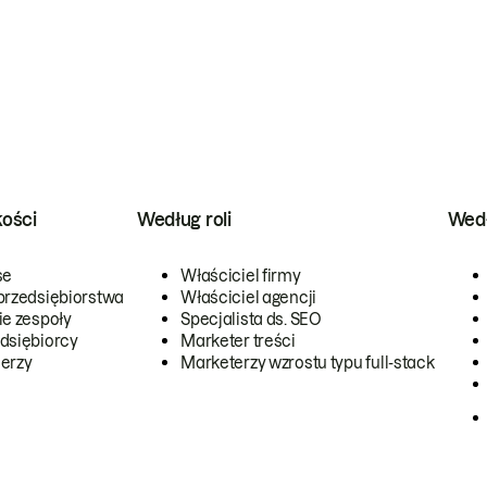
kości
Według roli
Wedł
se
Właściciel firmy
przedsiębiorstwa
Właściciel agencji
ie zespoły
Specjalista ds. SEO
dsiębiorcy
Marketer treści
erzy
Marketerzy wzrostu typu full-stack