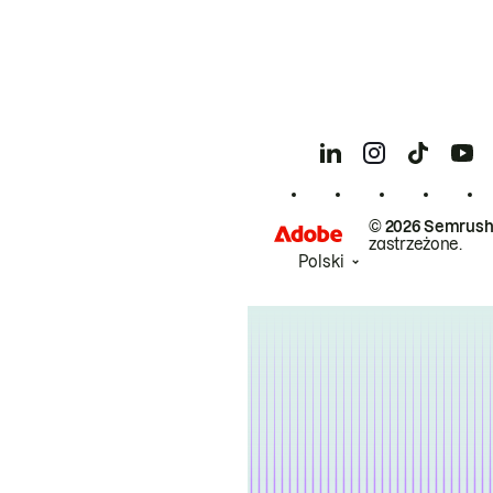
© 2026 Semrush
zastrzeżone.
Polski