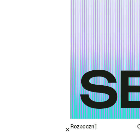
Rozpocznij
O