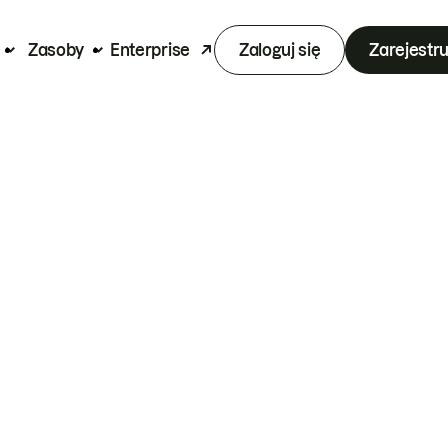
Zasoby
Enterprise
Zaloguj się
Zarejestru