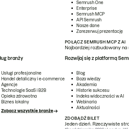
Semrush One
Enterprise
Semrush MCP
API Semrush
Nasze dane
Zarezerwuj prezentację
POŁĄCZ SEMRUSH MCP Z AI
Najbardziej rozbudowany na 
ug branży
Rozwijaj się z platformą Se
Usługi profesjonalne
Blog
Handel detaliczny i e-commerce
Baza wiedzy
Agencje
Akademia
Technologie SaaS i B2B
Historie sukcesu
Opieka zdrowotna
Indeks widoczności w AI
Biznes lokalny
Webinaria
Aktualności
Zobacz wszystkie branże
ZDOBĄDŹ BILET
Jeden dzień. Rzeczywiste str