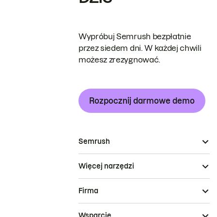
Wypróbuj Semrush bezpłatnie
przez siedem dni. W każdej chwili
możesz zrezygnować.
Rozpocznij darmowe demo
Semrush
Więcej narzędzi
Firma
Wsparcie