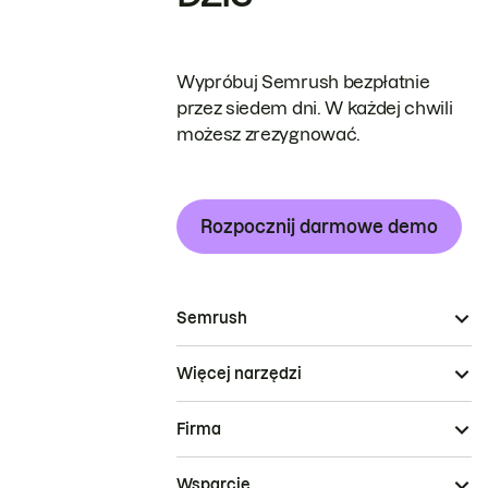
Wypróbuj Semrush bezpłatnie
przez siedem dni. W każdej chwili
możesz zrezygnować.
Rozpocznij darmowe demo
Semrush
Więcej narzędzi
Firma
Wsparcie