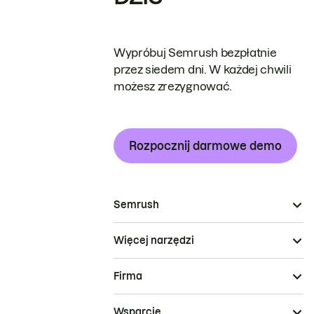
Wypróbuj Semrush bezpłatnie
przez siedem dni. W każdej chwili
możesz zrezygnować.
Rozpocznij darmowe demo
Semrush
Więcej narzędzi
Firma
Wsparcie