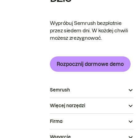
Wypróbuj Semrush bezpłatnie
przez siedem dni. W każdej chwili
możesz zrezygnować.
Rozpocznij darmowe demo
Semrush
Więcej narzędzi
Firma
Wsparcie