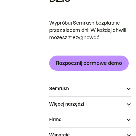
Wypróbuj Semrush bezpłatnie
przez siedem dni. W każdej chwili
możesz zrezygnować.
Rozpocznij darmowe demo
Semrush
Więcej narzędzi
Firma
Wsparcie