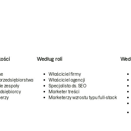
kości
Według roli
Wedł
se
Właściciel firmy
przedsiębiorstwa
Właściciel agencji
ie zespoły
Specjalista ds. SEO
dsiębiorcy
Marketer treści
erzy
Marketerzy wzrostu typu full-stack