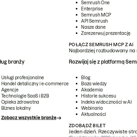
Semrush One
Enterprise
Semrush MCP
API Semrush
Nasze dane
Zarezerwuj prezentację
POŁĄCZ SEMRUSH MCP Z AI
Najbardziej rozbudowany na 
ug branży
Rozwijaj się z platformą Se
Usługi profesjonalne
Blog
Handel detaliczny i e-commerce
Baza wiedzy
Agencje
Akademia
Technologie SaaS i B2B
Historie sukcesu
Opieka zdrowotna
Indeks widoczności w AI
Biznes lokalny
Webinaria
Aktualności
Zobacz wszystkie branże
ZDOBĄDŹ BILET
Jeden dzień. Rzeczywiste str