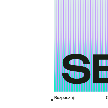
Rozpocznij
O