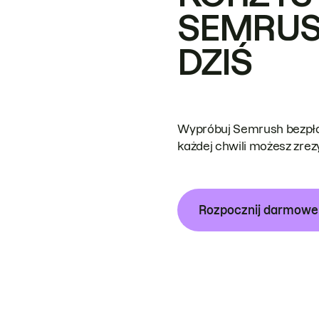
SEMRUS
DZIŚ
Wypróbuj Semrush bezpłat
każdej chwili możesz zre
Rozpocznij darmow