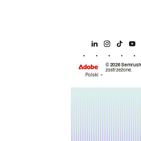
© 2026 Semrush
zastrzeżone.
Polski