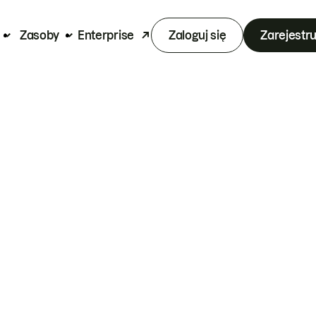
Zasoby
Enterprise
Zaloguj się
Zarejestru