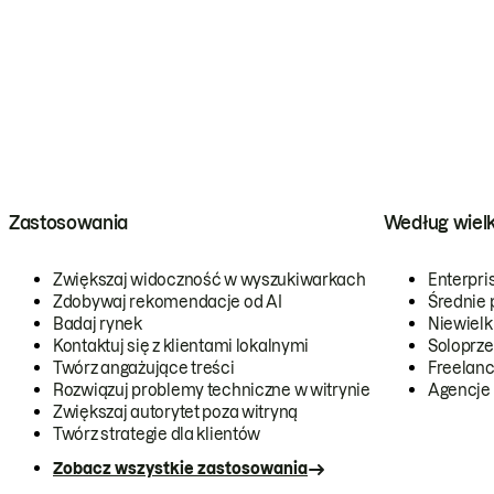
Zastosowania
Według wiel
Zwiększaj widoczność w wyszukiwarkach
Enterpri
Zdobywaj rekomendacje od AI
Średnie 
Badaj rynek
Niewielk
Kontaktuj się z klientami lokalnymi
Soloprze
Twórz angażujące treści
Freelanc
Rozwiązuj problemy techniczne w witrynie
Agencje
Zwiększaj autorytet poza witryną
Twórz strategie dla klientów
Zobacz wszystkie zastosowania