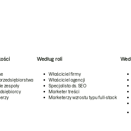
kości
Według roli
Wedł
se
Właściciel firmy
przedsiębiorstwa
Właściciel agencji
ie zespoły
Specjalista ds. SEO
dsiębiorcy
Marketer treści
erzy
Marketerzy wzrostu typu full-stack