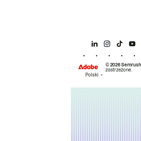
© 2026 Semrush
zastrzeżone.
Polski