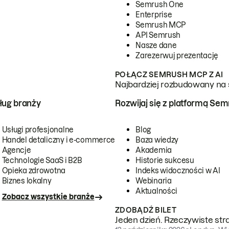
Semrush One
Enterprise
Semrush MCP
API Semrush
Nasze dane
Zarezerwuj prezentację
POŁĄCZ SEMRUSH MCP Z AI
Najbardziej rozbudowany na 
ug branży
Rozwijaj się z platformą Se
Usługi profesjonalne
Blog
Handel detaliczny i e-commerce
Baza wiedzy
Agencje
Akademia
Technologie SaaS i B2B
Historie sukcesu
Opieka zdrowotna
Indeks widoczności w AI
Biznes lokalny
Webinaria
Aktualności
Zobacz wszystkie branże
ZDOBĄDŹ BILET
Jeden dzień. Rzeczywiste str