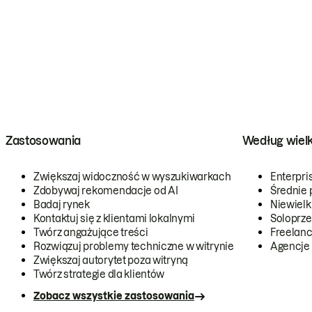
Zastosowania
Według wiel
Zwiększaj widoczność w wyszukiwarkach
Enterpri
Zdobywaj rekomendacje od AI
Średnie 
Badaj rynek
Niewielk
Kontaktuj się z klientami lokalnymi
Soloprze
Twórz angażujące treści
Freelanc
Rozwiązuj problemy techniczne w witrynie
Agencje
Zwiększaj autorytet poza witryną
Twórz strategie dla klientów
Zobacz wszystkie zastosowania