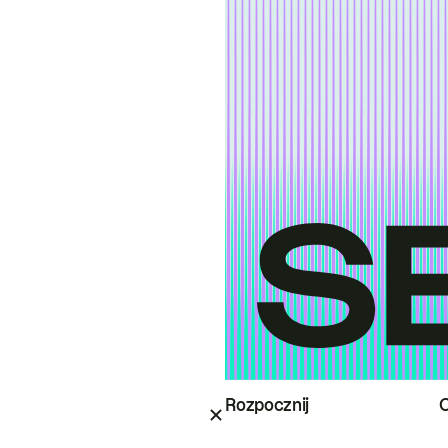
Rozpocznij
O