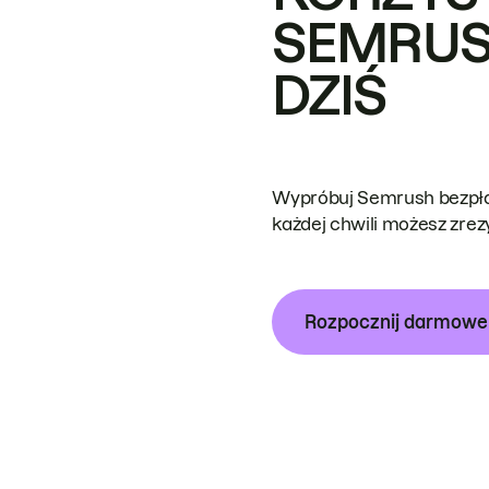
SEMRUS
DZIŚ
Wypróbuj Semrush bezpłat
każdej chwili możesz zre
Rozpocznij darmow