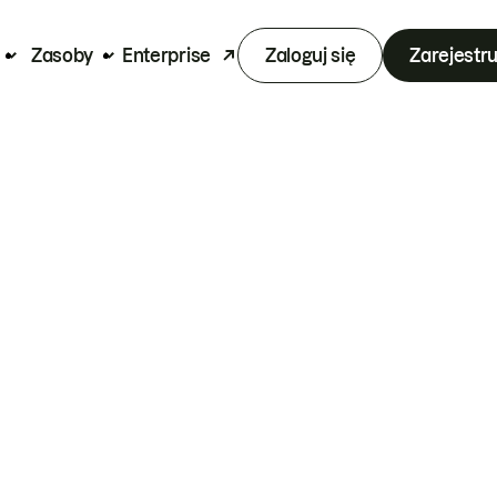
Zasoby
Enterprise
Zaloguj się
Zarejestru