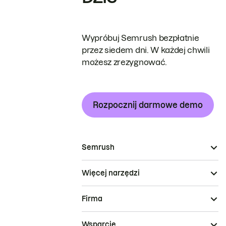
Wypróbuj Semrush bezpłatnie
przez siedem dni. W każdej chwili
możesz zrezygnować.
Rozpocznij darmowe demo
Semrush
Więcej narzędzi
Firma
Wsparcie