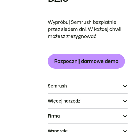
Wypróbuj Semrush bezpłatnie
przez siedem dni. W każdej chwili
możesz zrezygnować.
Rozpocznij darmowe demo
Semrush
Więcej narzędzi
Firma
Wsparcie