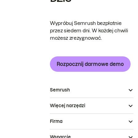
Wypróbuj Semrush bezpłatnie
przez siedem dni. W każdej chwili
możesz zrezygnować.
Rozpocznij darmowe demo
Semrush
Więcej narzędzi
Firma
Wsparcie