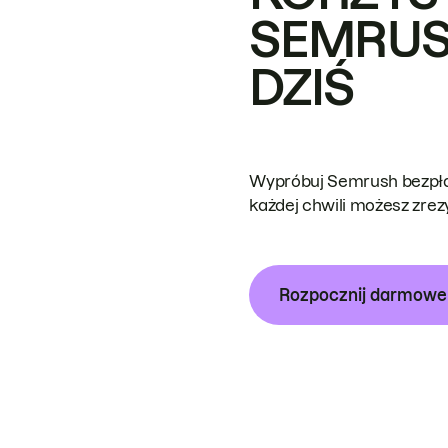
SEMRUS
DZIŚ
Wypróbuj Semrush bezpłat
każdej chwili możesz zre
Rozpocznij darmow