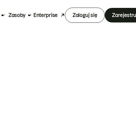
Zasoby
Enterprise
Zaloguj się
Zarejestru