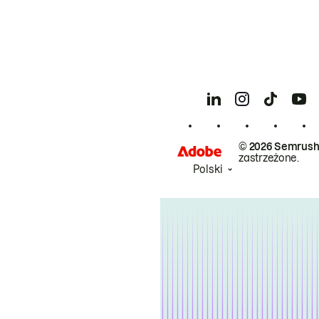
© 2026 Semrush
zastrzeżone.
Polski