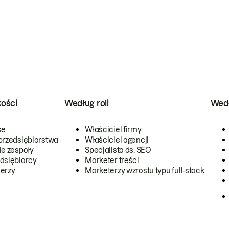
kości
Według roli
Wedł
se
Właściciel firmy
przedsiębiorstwa
Właściciel agencji
ie zespoły
Specjalista ds. SEO
dsiębiorcy
Marketer treści
erzy
Marketerzy wzrostu typu full-stack