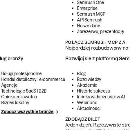
Semrush One
Enterprise
Semrush MCP
API Semrush
Nasze dane
Zarezerwuj prezentację
POŁĄCZ SEMRUSH MCP Z AI
Najbardziej rozbudowany na 
ug branży
Rozwijaj się z platformą Se
Usługi profesjonalne
Blog
Handel detaliczny i e-commerce
Baza wiedzy
Agencje
Akademia
Technologie SaaS i B2B
Historie sukcesu
Opieka zdrowotna
Indeks widoczności w AI
Biznes lokalny
Webinaria
Aktualności
Zobacz wszystkie branże
ZDOBĄDŹ BILET
Jeden dzień. Rzeczywiste str