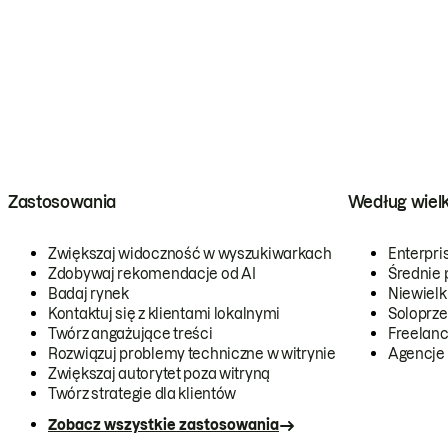
Zastosowania
Według wiel
Zwiększaj widoczność w wyszukiwarkach
Enterpri
Zdobywaj rekomendacje od AI
Średnie 
Badaj rynek
Niewielk
Kontaktuj się z klientami lokalnymi
Soloprze
Twórz angażujące treści
Freelanc
Rozwiązuj problemy techniczne w witrynie
Agencje
Zwiększaj autorytet poza witryną
Twórz strategie dla klientów
Zobacz wszystkie zastosowania