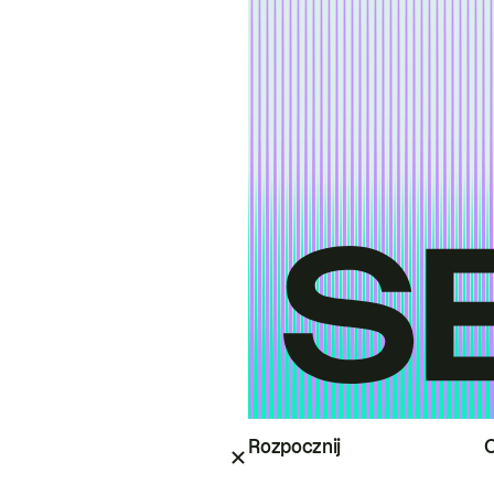
Rozpocznij
O