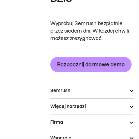
Wypróbuj Semrush bezpłatnie
przez siedem dni. W każdej chwili
możesz zrezygnować.
Rozpocznij darmowe demo
Semrush
Więcej narzędzi
Firma
Wsparcie