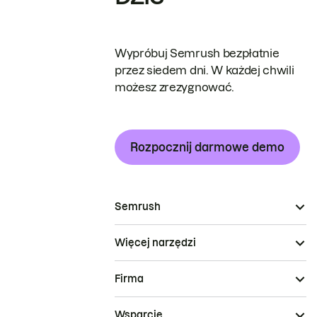
Wypróbuj Semrush bezpłatnie
przez siedem dni. W każdej chwili
możesz zrezygnować.
Rozpocznij darmowe demo
Semrush
Więcej narzędzi
Firma
Wsparcie