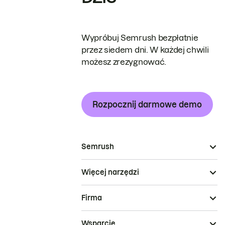
Wypróbuj Semrush bezpłatnie
przez siedem dni. W każdej chwili
możesz zrezygnować.
Rozpocznij darmowe demo
Semrush
Więcej narzędzi
Firma
Wsparcie