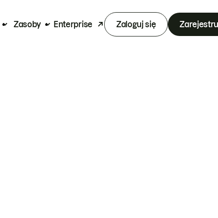
Zasoby
Enterprise
Zaloguj się
Zarejestru