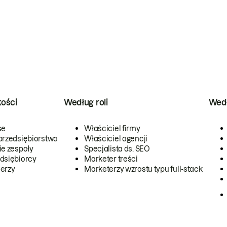
kości
Według roli
Wedł
se
Właściciel firmy
przedsiębiorstwa
Właściciel agencji
ie zespoły
Specjalista ds. SEO
dsiębiorcy
Marketer treści
erzy
Marketerzy wzrostu typu full-stack