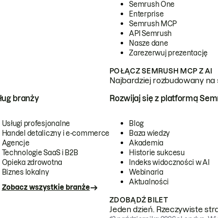
Semrush One
Enterprise
Semrush MCP
API Semrush
Nasze dane
Zarezerwuj prezentację
POŁĄCZ SEMRUSH MCP Z AI
Najbardziej rozbudowany na 
ug branży
Rozwijaj się z platformą Se
Usługi profesjonalne
Blog
Handel detaliczny i e-commerce
Baza wiedzy
Agencje
Akademia
Technologie SaaS i B2B
Historie sukcesu
Opieka zdrowotna
Indeks widoczności w AI
Biznes lokalny
Webinaria
Aktualności
Zobacz wszystkie branże
ZDOBĄDŹ BILET
Jeden dzień. Rzeczywiste str