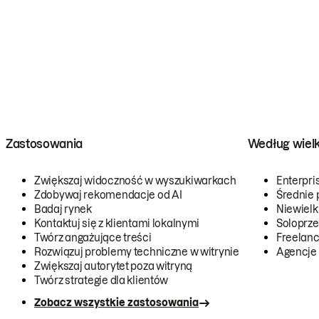
Zastosowania
Według wiel
Zwiększaj widoczność w wyszukiwarkach
Enterpri
Zdobywaj rekomendacje od AI
Średnie 
Badaj rynek
Niewielk
Kontaktuj się z klientami lokalnymi
Soloprze
Twórz angażujące treści
Freelanc
Rozwiązuj problemy techniczne w witrynie
Agencje
Zwiększaj autorytet poza witryną
Twórz strategie dla klientów
Zobacz wszystkie zastosowania