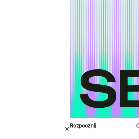
Rozpocznij
O