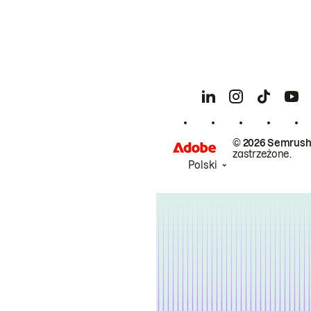
© 2026 Semrush
zastrzeżone.
Polski