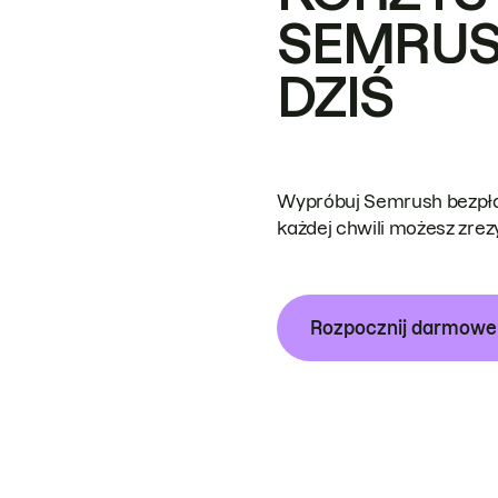
SEMRUS
DZIŚ
Wypróbuj Semrush bezpłat
każdej chwili możesz zre
Rozpocznij darmow