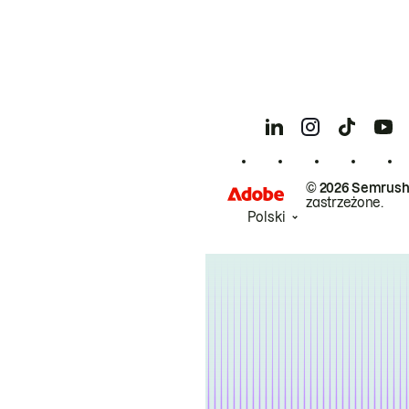
© 2026 Semrush
zastrzeżone.
Polski