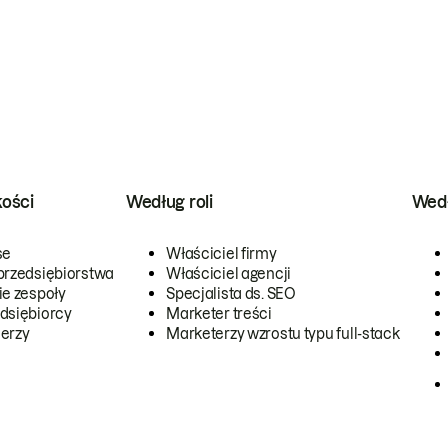
kości
Według roli
Wedł
se
Właściciel firmy
przedsiębiorstwa
Właściciel agencji
ie zespoły
Specjalista ds. SEO
dsiębiorcy
Marketer treści
erzy
Marketerzy wzrostu typu full-stack