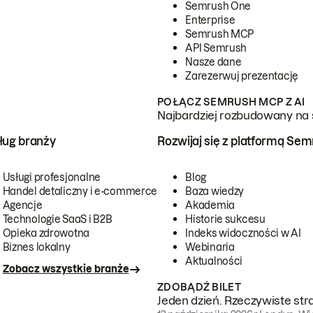
Semrush One
Enterprise
Semrush MCP
API Semrush
Nasze dane
Zarezerwuj prezentację
POŁĄCZ SEMRUSH MCP Z AI
Najbardziej rozbudowany na 
ug branży
Rozwijaj się z platformą Se
Usługi profesjonalne
Blog
Handel detaliczny i e-commerce
Baza wiedzy
Agencje
Akademia
Technologie SaaS i B2B
Historie sukcesu
Opieka zdrowotna
Indeks widoczności w AI
Biznes lokalny
Webinaria
Aktualności
Zobacz wszystkie branże
ZDOBĄDŹ BILET
Jeden dzień. Rzeczywiste str