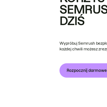
SEMRUS
DZIŚ
Wypróbuj Semrush bezpłat
każdej chwili możesz zre
Rozpocznij darmow