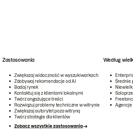
Zastosowania
Według wiel
Zwiększaj widoczność w wyszukiwarkach
Enterpri
Zdobywaj rekomendacje od AI
Średnie 
Badaj rynek
Niewielk
Kontaktuj się z klientami lokalnymi
Soloprze
Twórz angażujące treści
Freelanc
Rozwiązuj problemy techniczne w witrynie
Agencje
Zwiększaj autorytet poza witryną
Twórz strategie dla klientów
Zobacz wszystkie zastosowania