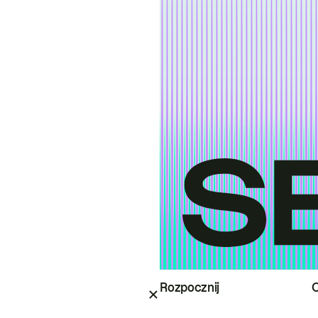
Rozpocznij
O