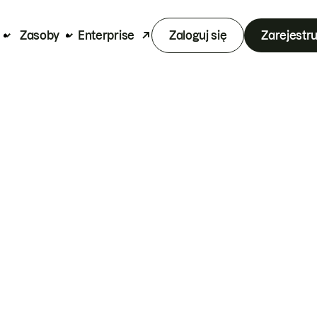
Zasoby
Enterprise
Zaloguj się
Zarejestru