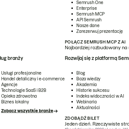
Semrush One
Enterprise
Semrush MCP
API Semrush
Nasze dane
Zarezerwuj prezentację
POŁĄCZ SEMRUSH MCP Z AI
Najbardziej rozbudowany na 
ug branży
Rozwijaj się z platformą Se
Usługi profesjonalne
Blog
Handel detaliczny i e-commerce
Baza wiedzy
Agencje
Akademia
Technologie SaaS i B2B
Historie sukcesu
Opieka zdrowotna
Indeks widoczności w AI
Biznes lokalny
Webinaria
Aktualności
Zobacz wszystkie branże
ZDOBĄDŹ BILET
Jeden dzień. Rzeczywiste str