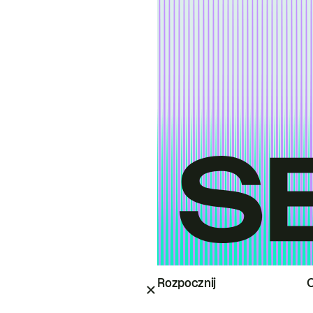
Rozpocznij
O