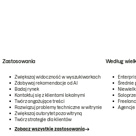
Zastosowania
Według wiel
Zwiększaj widoczność w wyszukiwarkach
Enterpri
Zdobywaj rekomendacje od AI
Średnie 
Badaj rynek
Niewielk
Kontaktuj się z klientami lokalnymi
Soloprze
Twórz angażujące treści
Freelanc
Rozwiązuj problemy techniczne w witrynie
Agencje
Zwiększaj autorytet poza witryną
Twórz strategie dla klientów
Zobacz wszystkie zastosowania