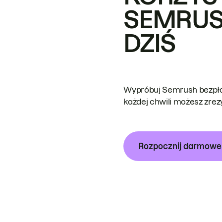
SEMRUS
DZIŚ
Wypróbuj Semrush bezpłat
każdej chwili możesz zre
Rozpocznij darmow