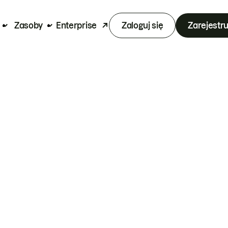
Zasoby
Enterprise
Zaloguj się
Zarejestru