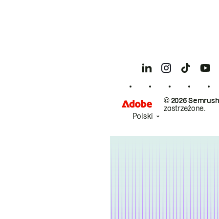
© 2026 Semrush
zastrzeżone.
Polski