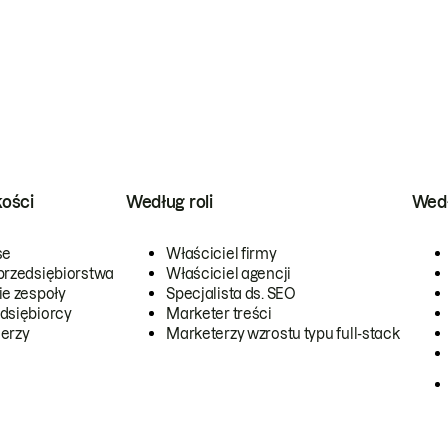
kości
Według roli
Wedł
se
Właściciel firmy
przedsiębiorstwa
Właściciel agencji
ie zespoły
Specjalista ds. SEO
dsiębiorcy
Marketer treści
erzy
Marketerzy wzrostu typu full-stack