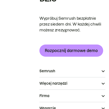
Wypróbuj Semrush bezpłatnie
przez siedem dni. W każdej chwili
możesz zrezygnować.
Rozpocznij darmowe demo
Semrush
Więcej narzędzi
Firma
Wsparcie