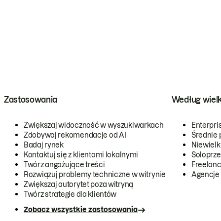
Zastosowania
Według wiel
Zwiększaj widoczność w wyszukiwarkach
Enterpri
Zdobywaj rekomendacje od AI
Średnie 
Badaj rynek
Niewielk
Kontaktuj się z klientami lokalnymi
Soloprze
Twórz angażujące treści
Freelanc
Rozwiązuj problemy techniczne w witrynie
Agencje
Zwiększaj autorytet poza witryną
Twórz strategie dla klientów
Zobacz wszystkie zastosowania