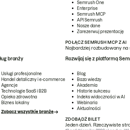
Semrush One
Enterprise
Semrush MCP
API Semrush
Nasze dane
Zarezerwuj prezentację
POŁĄCZ SEMRUSH MCP Z AI
Najbardziej rozbudowany na 
ug branży
Rozwijaj się z platformą Se
Usługi profesjonalne
Blog
Handel detaliczny i e-commerce
Baza wiedzy
Agencje
Akademia
Technologie SaaS i B2B
Historie sukcesu
Opieka zdrowotna
Indeks widoczności w AI
Biznes lokalny
Webinaria
Aktualności
Zobacz wszystkie branże
ZDOBĄDŹ BILET
Jeden dzień. Rzeczywiste str