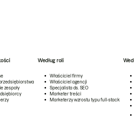
kości
Według roli
Wedł
se
Właściciel firmy
przedsiębiorstwa
Właściciel agencji
ie zespoły
Specjalista ds. SEO
dsiębiorcy
Marketer treści
erzy
Marketerzy wzrostu typu full-stack