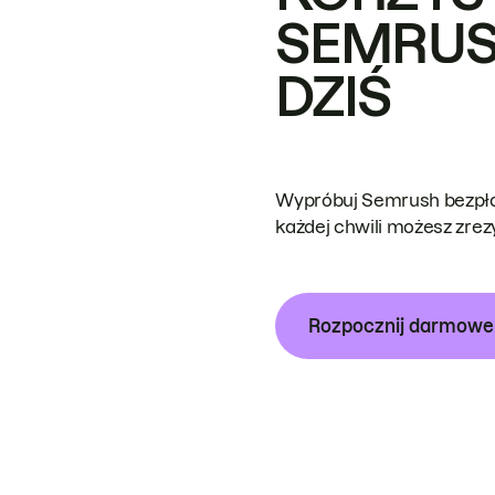
SEMRUS
DZIŚ
Wypróbuj Semrush bezpłat
każdej chwili możesz zre
Rozpocznij darmow