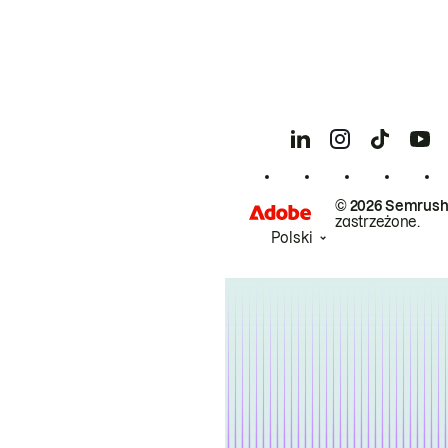
© 2026 Semrush
zastrzeżone.
Polski