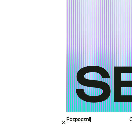
Rozpocznij
O