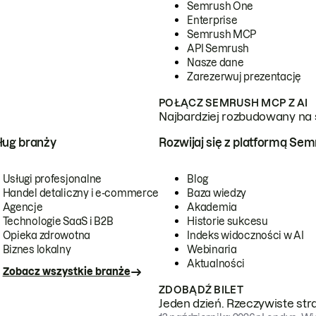
Semrush One
Enterprise
Semrush MCP
API Semrush
Nasze dane
Zarezerwuj prezentację
POŁĄCZ SEMRUSH MCP Z AI
Najbardziej rozbudowany na 
ug branży
Rozwijaj się z platformą Se
Usługi profesjonalne
Blog
Handel detaliczny i e-commerce
Baza wiedzy
Agencje
Akademia
Technologie SaaS i B2B
Historie sukcesu
Opieka zdrowotna
Indeks widoczności w AI
Biznes lokalny
Webinaria
Aktualności
Zobacz wszystkie branże
ZDOBĄDŹ BILET
Jeden dzień. Rzeczywiste str