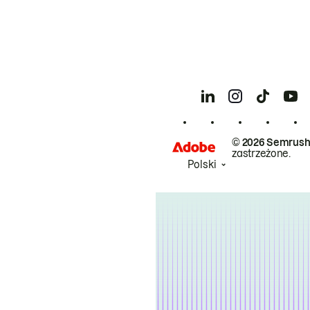
© 2026 Semrush
zastrzeżone.
Polski