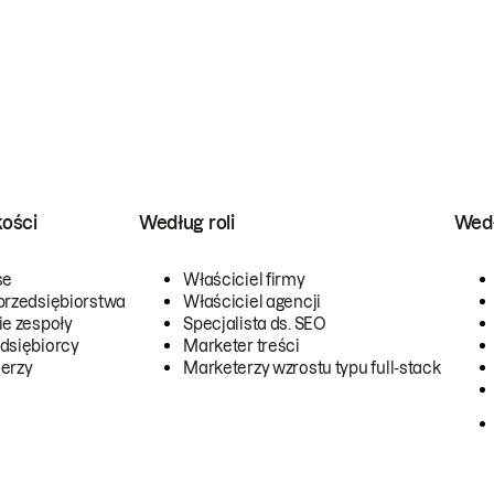
kości
Według roli
Wedł
se
Właściciel firmy
przedsiębiorstwa
Właściciel agencji
ie zespoły
Specjalista ds. SEO
dsiębiorcy
Marketer treści
erzy
Marketerzy wzrostu typu full-stack