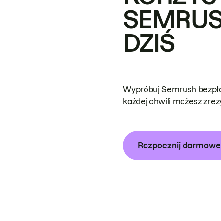
SEMRUS
DZIŚ
Wypróbuj Semrush bezpłat
każdej chwili możesz zre
Rozpocznij darmow