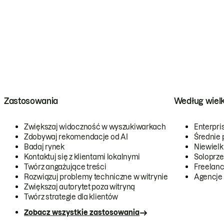
Zastosowania
Według wiel
Zwiększaj widoczność w wyszukiwarkach
Enterpri
Zdobywaj rekomendacje od AI
Średnie 
Badaj rynek
Niewielk
Kontaktuj się z klientami lokalnymi
Soloprze
Twórz angażujące treści
Freelanc
Rozwiązuj problemy techniczne w witrynie
Agencje
Zwiększaj autorytet poza witryną
Twórz strategie dla klientów
Zobacz wszystkie zastosowania