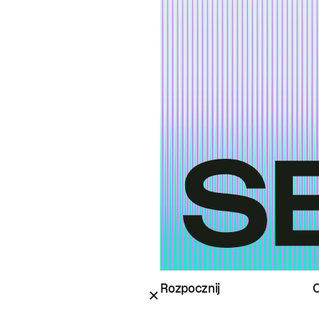
Rozpocznij
O