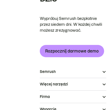
Wypróbuj Semrush bezpłatnie
przez siedem dni. W każdej chwili
możesz zrezygnować.
Rozpocznij darmowe demo
Semrush
Więcej narzędzi
Firma
Wsparcie