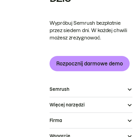
Wypróbuj Semrush bezpłatnie
przez siedem dni. W każdej chwili
możesz zrezygnować.
Rozpocznij darmowe demo
Semrush
Więcej narzędzi
Firma
Wsparcie