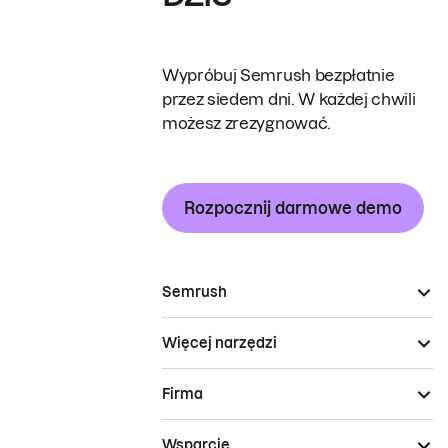
Wypróbuj Semrush bezpłatnie
przez siedem dni. W każdej chwili
możesz zrezygnować.
Rozpocznij darmowe demo
Semrush
Więcej narzędzi
Firma
Wsparcie