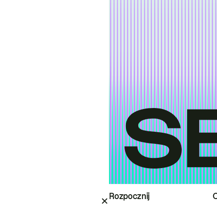
Rozpocznij
O