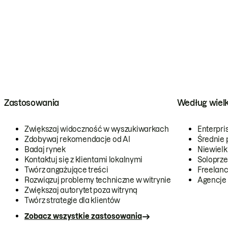
Zastosowania
Według wiel
Zwiększaj widoczność w wyszukiwarkach
Enterpri
Zdobywaj rekomendacje od AI
Średnie 
Badaj rynek
Niewielk
Kontaktuj się z klientami lokalnymi
Soloprze
Twórz angażujące treści
Freelanc
Rozwiązuj problemy techniczne w witrynie
Agencje
Zwiększaj autorytet poza witryną
Twórz strategie dla klientów
Zobacz wszystkie zastosowania