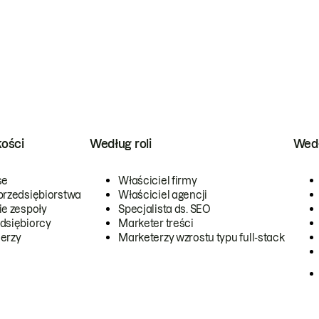
kości
Według roli
Wedł
se
Właściciel firmy
przedsiębiorstwa
Właściciel agencji
ie zespoły
Specjalista ds. SEO
dsiębiorcy
Marketer treści
erzy
Marketerzy wzrostu typu full-stack