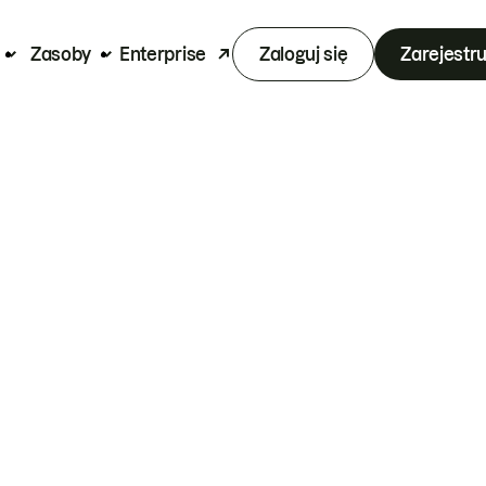
Zasoby
Enterprise
Zaloguj się
Zarejestru