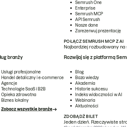
Semrush One
Enterprise
Semrush MCP
API Semrush
Nasze dane
Zarezerwuj prezentację
POŁĄCZ SEMRUSH MCP Z AI
Najbardziej rozbudowany na 
ug branży
Rozwijaj się z platformą Se
Usługi profesjonalne
Blog
Handel detaliczny i e-commerce
Baza wiedzy
Agencje
Akademia
Technologie SaaS i B2B
Historie sukcesu
Opieka zdrowotna
Indeks widoczności w AI
Biznes lokalny
Webinaria
Aktualności
Zobacz wszystkie branże
ZDOBĄDŹ BILET
Jeden dzień. Rzeczywiste str