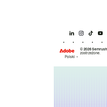
© 2026 Semrush
zastrzeżone.
Polski