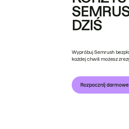
SEMRUS
DZIŚ
Wypróbuj Semrush bezpłat
każdej chwili możesz zre
Rozpocznij darmow