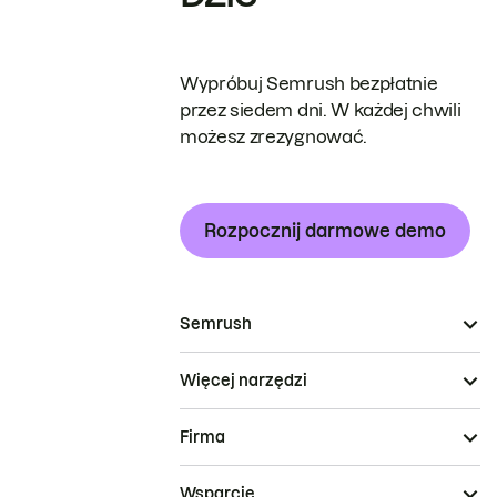
Wypróbuj Semrush bezpłatnie
przez siedem dni. W każdej chwili
możesz zrezygnować.
Rozpocznij darmowe demo
Semrush
Więcej narzędzi
Firma
Wsparcie