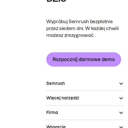
Wypróbuj Semrush bezpłatnie
przez siedem dni. W każdej chwili
możesz zrezygnować.
Rozpocznij darmowe demo
Semrush
Więcej narzędzi
Firma
Wsparcie