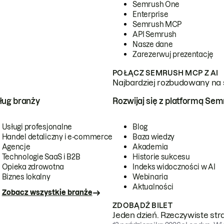
Semrush One
Enterprise
Semrush MCP
API Semrush
Nasze dane
Zarezerwuj prezentację
POŁĄCZ SEMRUSH MCP Z AI
Najbardziej rozbudowany na 
ug branży
Rozwijaj się z platformą Se
Usługi profesjonalne
Blog
Handel detaliczny i e-commerce
Baza wiedzy
Agencje
Akademia
Technologie SaaS i B2B
Historie sukcesu
Opieka zdrowotna
Indeks widoczności w AI
Biznes lokalny
Webinaria
Aktualności
Zobacz wszystkie branże
ZDOBĄDŹ BILET
Jeden dzień. Rzeczywiste str