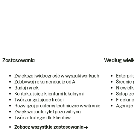
Zastosowania
Według wiel
Zwiększaj widoczność w wyszukiwarkach
Enterpri
Zdobywaj rekomendacje od AI
Średnie 
Badaj rynek
Niewielk
Kontaktuj się z klientami lokalnymi
Soloprze
Twórz angażujące treści
Freelanc
Rozwiązuj problemy techniczne w witrynie
Agencje
Zwiększaj autorytet poza witryną
Twórz strategie dla klientów
Zobacz wszystkie zastosowania