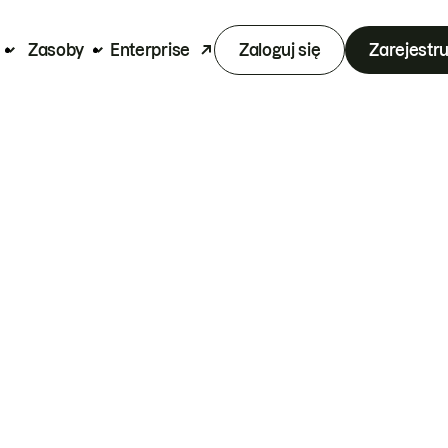
Zasoby
Enterprise
Zaloguj się
Zarejestru