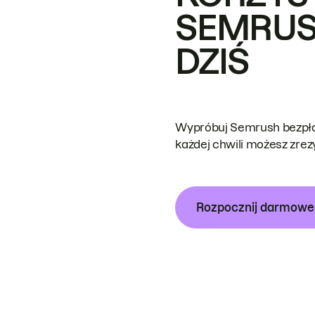
SEMRUS
DZIŚ
Wypróbuj Semrush bezpłat
każdej chwili możesz zre
Rozpocznij darmow