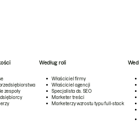
kości
Według roli
Wedł
se
Właściciel firmy
przedsiębiorstwa
Właściciel agencji
ie zespoły
Specjalista ds. SEO
dsiębiorcy
Marketer treści
erzy
Marketerzy wzrostu typu full-stack