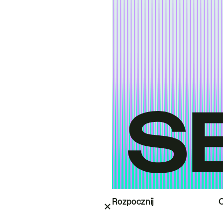
Rozpocznij
O