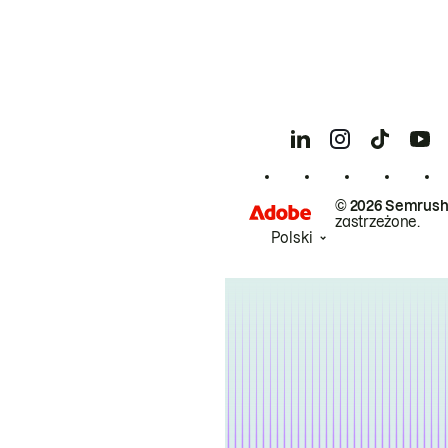
© 2026 Semrush
zastrzeżone.
Polski