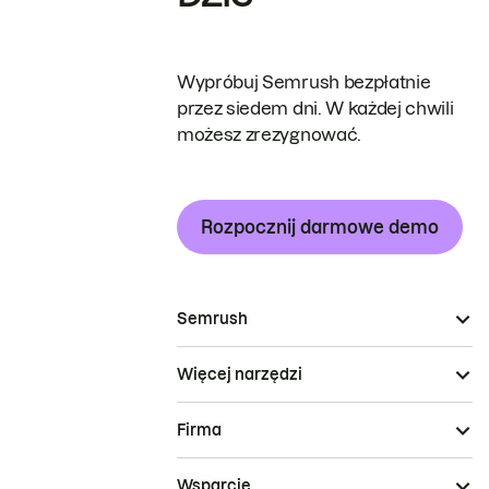
Wypróbuj Semrush bezpłatnie
przez siedem dni. W każdej chwili
możesz zrezygnować.
Rozpocznij darmowe demo
Semrush
Więcej narzędzi
Firma
Wsparcie