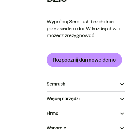
Wypróbuj Semrush bezpłatnie
przez siedem dni. W każdej chwili
możesz zrezygnować.
Rozpocznij darmowe demo
Semrush
Więcej narzędzi
Firma
Wsparcie