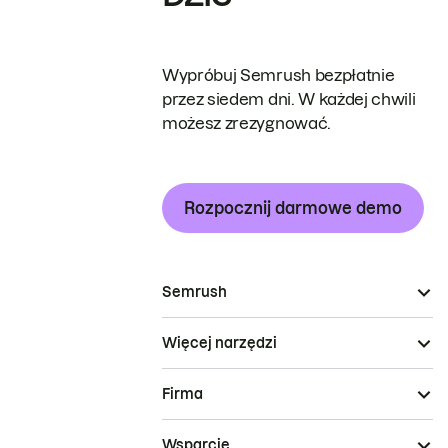
Wypróbuj Semrush bezpłatnie
przez siedem dni. W każdej chwili
możesz zrezygnować.
Rozpocznij darmowe demo
Semrush
Więcej narzędzi
Firma
Wsparcie