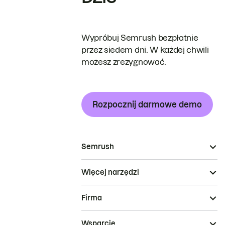
Wypróbuj Semrush bezpłatnie
przez siedem dni. W każdej chwili
możesz zrezygnować.
Rozpocznij darmowe demo
Semrush
Więcej narzędzi
Firma
Wsparcie