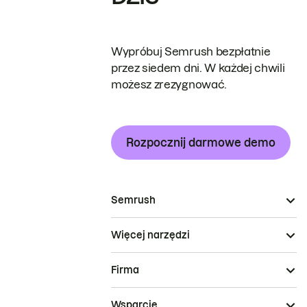
Wypróbuj Semrush bezpłatnie
przez siedem dni. W każdej chwili
możesz zrezygnować.
Rozpocznij darmowe demo
Semrush
Więcej narzędzi
Firma
Wsparcie