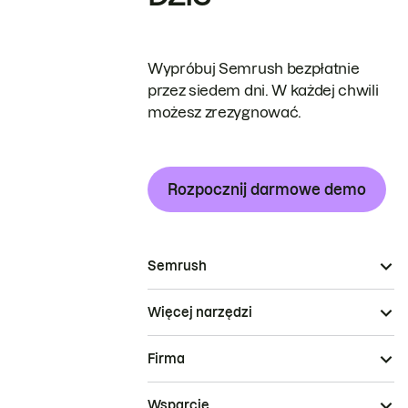
Wypróbuj Semrush bezpłatnie
przez siedem dni. W każdej chwili
możesz zrezygnować.
Rozpocznij darmowe demo
Semrush
Więcej narzędzi
Firma
Wsparcie