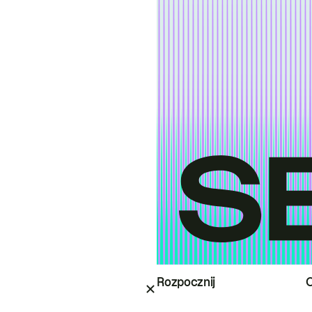
Rozpocznij
O