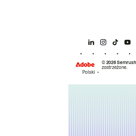
© 2026 Semrush
zastrzeżone.
Polski