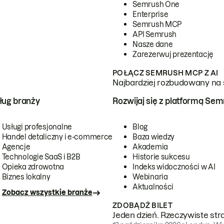
Semrush One
Enterprise
Semrush MCP
API Semrush
Nasze dane
Zarezerwuj prezentację
POŁĄCZ SEMRUSH MCP Z AI
Najbardziej rozbudowany na 
ug branży
Rozwijaj się z platformą Se
Usługi profesjonalne
Blog
Handel detaliczny i e-commerce
Baza wiedzy
Agencje
Akademia
Technologie SaaS i B2B
Historie sukcesu
Opieka zdrowotna
Indeks widoczności w AI
Biznes lokalny
Webinaria
Aktualności
Zobacz wszystkie branże
ZDOBĄDŹ BILET
Jeden dzień. Rzeczywiste str