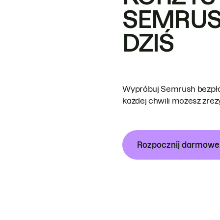
SEMRUS
DZIŚ
Wypróbuj Semrush bezpłat
każdej chwili możesz zre
Rozpocznij darmow