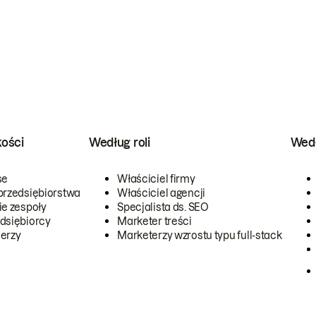
kości
Według roli
Wedł
se
Właściciel firmy
przedsiębiorstwa
Właściciel agencji
ie zespoły
Specjalista ds. SEO
dsiębiorcy
Marketer treści
erzy
Marketerzy wzrostu typu full-stack