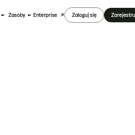
Zasoby
Enterprise
Zaloguj się
Zarejestru