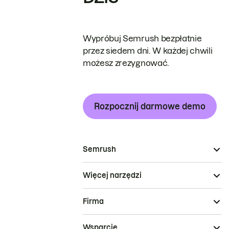
Wypróbuj Semrush bezpłatnie
przez siedem dni. W każdej chwili
możesz zrezygnować.
Rozpocznij darmowe demo
Semrush
Więcej narzędzi
Firma
Wsparcie