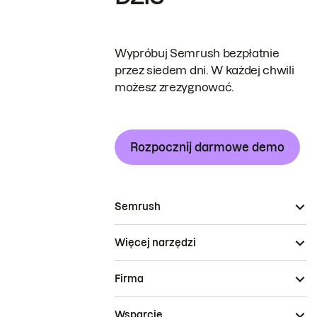
Wypróbuj Semrush bezpłatnie
przez siedem dni. W każdej chwili
możesz zrezygnować.
Rozpocznij darmowe demo
Semrush
Więcej narzędzi
Firma
Wsparcie